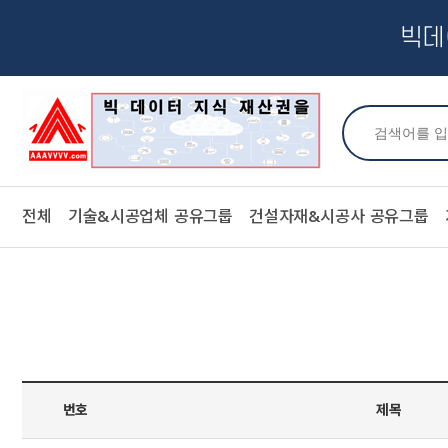
빅데
전체
기술&시공업체 공유그룹
건설자재&시공사 공유그룹
번호
제목