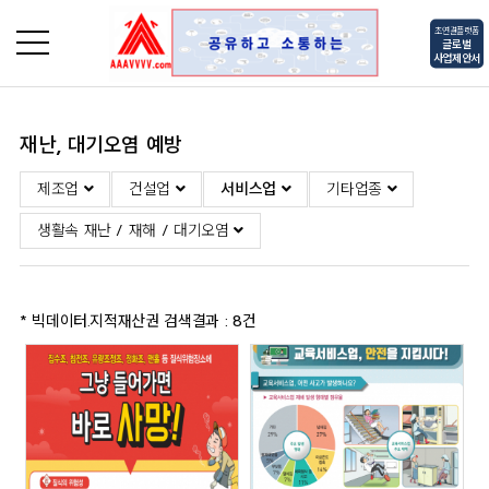
초연결플랫폼
글로벌
사업제안서
재난, 대기오염 예방
로그인
회원가입
제조업
건설업
서비스업
기타업종
생활속 재난 / 재해 / 대기오염
* 빅데이터.지적재산권 검색결과 : 8건